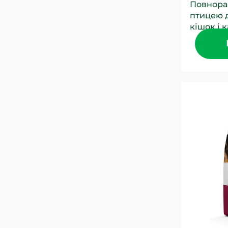
Повнора
птицею 
кішок і к
року та 
поживні.