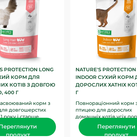
S PROTECTION LONG
NATURE'S PROTECTION
УХИЙ КОРМ ДЛЯ
INDOOR СУХИЙ КОРМ 
ИХ КОТІВ З ДОВГОЮ
ДОРОСЛИХ ХАТНІХ КОТ
 400 Г
Г
засвоюваний корм з
Повнораціонний корм 
для довгошерстих
птицею для дорослих
 1 року і старше
домашніх котів усіх порі
ий клітковиною та
року і старше. Підтрим
Переглянути
Переглянути
є уникнути...
життєву енергію, сприяє
продукт
продукт