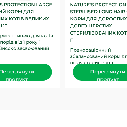
S PROTECTION LARGE
NATURE'S PROTECTION
ХИЙ КОРМ ДЛЯ
STERILISED LONG HAIR
ИХ КОТІВ ВЕЛИКИХ
КОРМ ДЛЯ ДОРОСЛИХ
 КГ
ДОВГОШЕРСТИХ
СТЕРИЛІЗОВАНИХ КОТІ
рм з птицею для котів
Г
орід від 1 року і
 Високо засвоюваний
Повнораціонний
агачений клітковиною,
збалансований корм дл
чому...
після стерилізації,
розроблений для підт
Переглянути
Переглянути
оптимальної ваги і
продукт
продукт
поліпшення...