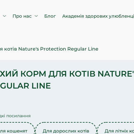
в
Про нас
Блог
Академія здорових улюбленц
 котів Nature's Protection Regular Line
ХИЙ КОРМ ДЛЯ КОТІВ NATURE
GULAR LINE
кі посилання
ля кошенят
Для дорослих котів
Для літніх к