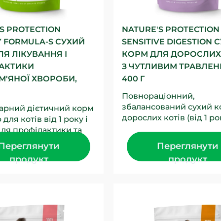
S PROTECTION
NATURE'S PROTECTION
Y FORMULA-S СУХИЙ
SENSITIVE DIGESTION 
Я ЛІКУВАННЯ І
КОРМ ДЛЯ ДОРОСЛИХ
АКТИКИ
З ЧУТЛИВИМ ТРАВЛЕН
М'ЯНОЇ ХВОРОБИ,
400 Г
Повнораціонний,
збалансований сухий к
арний дієтичний корм
дорослих котів (від 1 ро
для котів від 1 року і
старше), що покращує 
ля профілактики та
шлунково-кишкового тра
я сечокам’яної
Переглянути
Переглянути
 котів,...
продукт
продукт