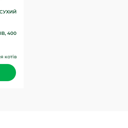
 СУХИЙ
В, 400
я котів
римки