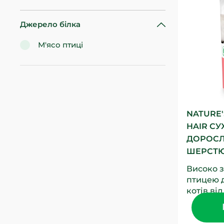
Джерело білка
М'ясо птиці
NATURE'
HAIR С
ДОРОСЛ
ШЕРСТЮ,
Високо 
птицею 
котів від
збагачен
допомага