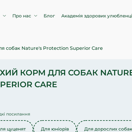
в
Про нас
Блог
Академія здорових улюбленц
я собак Nature's Protection Superior Care
ХИЙ КОРМ ДЛЯ СОБАК NATURE
PERIOR CARE
кі посилання
ля цуценят
Для юніорів
Для дорослих соба