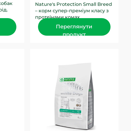
собак
Nature's Protection Small Breed
рід.
– корм супер-преміум класу з
 в
протеїнами комах,
ому...
розроблений спеціально для
Переглянути
дорослих собак малих та...
продукт