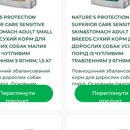
S PROTECTION
NATURE'S PROTECTION
R CARE SENSITIVE
SUPERIOR CARE SENSIT
OMACH ADULT SMALL
SKIN&STOMACH ADULT 
 СУХИЙ КОРМ ДЛЯ
BREEDS СУХИЙ КОРМ 
ИХ СОБАК МАЛИХ
ДОРОСЛИХ СОБАК УСІ
З ЧУТЛИВИМ
ПОРІД ІЗ ЧУТЛИВИМ
НЯМ З ЯГНЯМ, 1,5 КГ
ТРАВЛЕННЯМ З ЯГНЯМ, 
нний збалансований
Повноцінний збалансо
я дорослих собак
корм для дорослих соба
орід. Основним
порід. Основним джер
м білка в цьому
білка в цьому
Переглянути
Переглянути
ціонному сухому
повнораціонному сухо
продукт
продукт
...
кормі для...