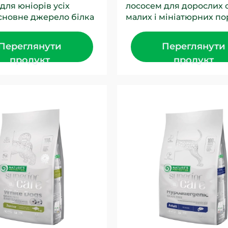
для юніорів усіх
лососем для дорослих 
сновне джерело білка
малих і мініатюрних по
 повноцінному сухому
Основне джерело білка
 юніорів –...
цьому повноцінному сух
Переглянути
Переглянути
продукт
продукт