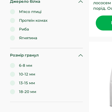
Джерело білка
лососем 
порід. О
М'ясо птиці
в цьому
кормі для
Протеїн комах
Риба
Ягнятина
Розмір гранул
6-8 мм
10-12 мм
13-15 мм
18-20 мм