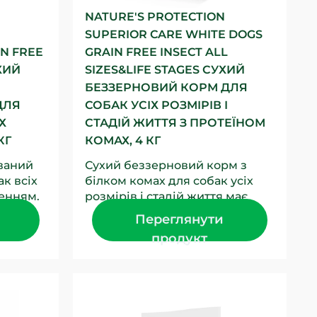
NATURE'S PROTECTION
SUPERIOR CARE WHITE DOGS
N FREE
GRAIN FREE INSECT ALL
ХИЙ
SIZES&LIFE STAGES СУХИЙ
БЕЗЗЕРНОВИЙ КОРМ ДЛЯ
ДЛЯ
СОБАК УСІХ РОЗМІРІВ І
Х
СТАДІЙ ЖИТТЯ З ПРОТЕЇНОМ
КГ
КОМАХ, 4 КГ
ваний
Сухий беззерновий корм з
к всіх
білком комах для собак усіх
ленням.
розмірів і стадій життя має
лка є
збалансований склад з
Переглянути
джерелом білка та сировини...
продукт