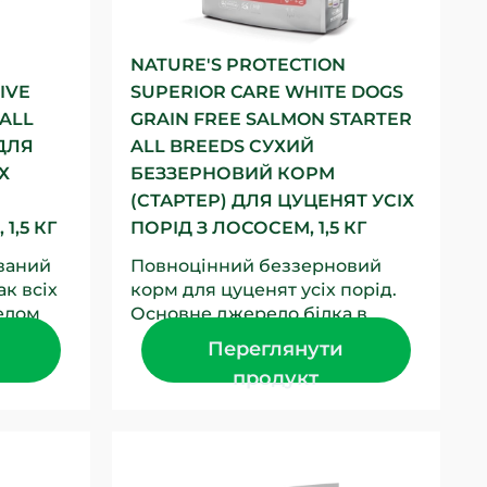
NATURE'S PROTECTION
IVE
SUPERIOR CARE WHITE DOGS
ALL
GRAIN FREE SALMON STARTER
ДЛЯ
ALL BREEDS СУХИЙ
Х
БЕЗЗЕРНОВИЙ КОРМ
(СТАРТЕР) ДЛЯ ЦУЦЕНЯТ УСІХ
1,5 КГ
ПОРІД З ЛОСОСЕМ, 1,5 КГ
ваний
Повноцінний беззерновий
к всіх
корм для цуценят усіх порід.
елом
Основне джерело білка в
цьому повноцінному сухому
Переглянути
му
кормі для цуценят –...
продукт