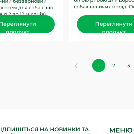
білою рибою для доро
нний беззерновий
собак великих порід. 
ососем для собак, що
джерело білка в цьому 
від 2 до 12 місяців)
біла риба....
рід з рудим
Переглянути
Переглянути
нням шерсті....
продукт
продукт
1
2
3
ІДПИШІТЬСЯ НА НОВИНКИ ТА
МЕНЮ