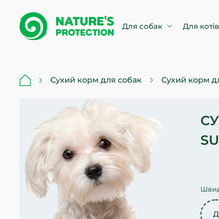
Для собак
Для коті
Сухий корм для собак
Сухий корм дл
СУ
SU
Швид
Д