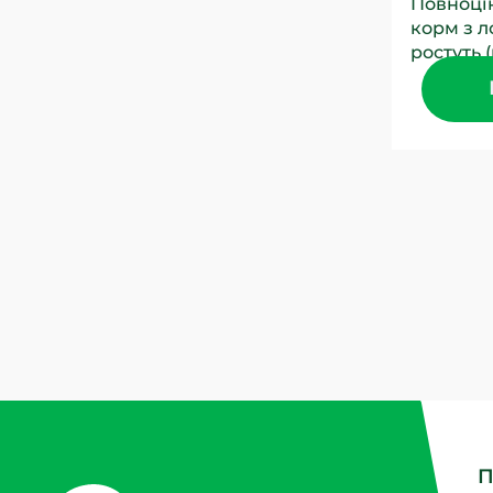
Повноці
корм з л
ростуть (
малих по
забарвле
П