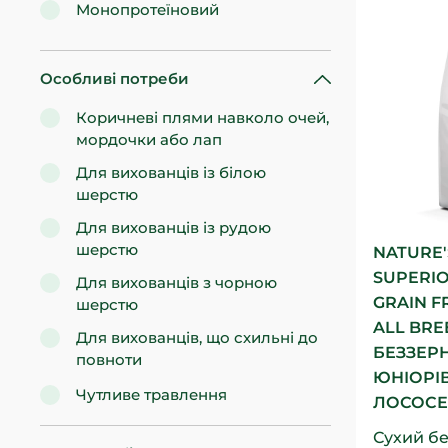
Монопротеїновий
Особливі потреби
Коричневі плями навколо очей,
мордочки або лап
Для вихованців із білою
шерстю
Для вихованців із рудою
шерстю
NATURE'
SUPERIO
Для вихованців з чорною
GRAIN F
шерстю
ALL BRE
Для вихованців, що схильні до
БЕЗЗЕР
повноти
ЮНІОРІВ
Чутливе травлення
ЛОСОСЕМ
Сухий бе