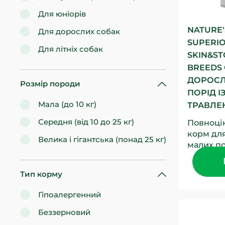
Для юніорів
NATURE'
Для дорослих собак
SUPERIO
Для літніх собак
SKIN&ST
BREEDS
ДОРОСЛ
Розмір породи
ПОРІД І
Мала (до 10 кг)
ТРАВЛЕН
Середня (від 10 до 25 кг)
Повноці
корм дл
Велика і гігантська (понад 25 кг)
малих п
джерело
повнора
Тип корму
кормі для
Гіпоалергенний
Беззерновий