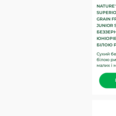
NATURE'
SUPERIO
GRAIN F
JUNIOR 
БЕЗЗЕР
ЮНІОРІВ
БІЛОЮ Р
Сухий б
білою р
малих і 
Основне
цьому по