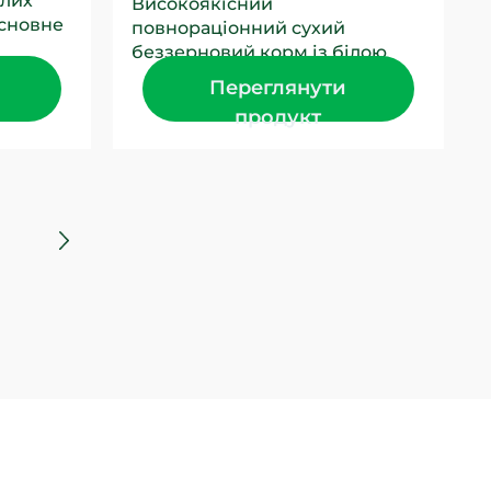
слих
Високоякісний
Основне
повнораціонний сухий
кормі –
беззерновий корм із білою
рибою для собак усіх розмірів
Переглянути
і на всіх етапах життя.
продукт
Основне...