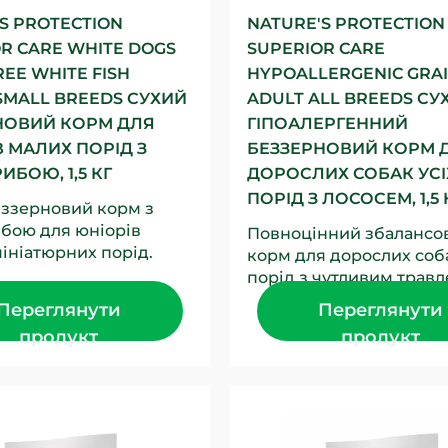
S PROTECTION
NATURE'S PROTECTION
R CARE WHITE DOGS
SUPERIOR CARE
REE WHITE FISH
HYPOALLERGENIC GRAI
SMALL BREEDS СУХИЙ
ADULT ALL BREEDS СУ
НОВИЙ КОРМ ДЛЯ
ГІПОАЛЕРГЕННИЙ
 МАЛИХ ПОРІД З
БЕЗЗЕРНОВИЙ КОРМ 
ИБОЮ, 1,5 КГ
ДОРОСЛИХ СОБАК УСІ
ПОРІД З ЛОСОСЕМ, 1,5 
еззерновий корм з
ибою для юніорів
Повноцінний збалансо
мініатюрних порід.
корм для дорослих соба
 джерело білка в
порід з чутливим трав
вноцінному сухому...
Основним джерелом бі
Переглянути
Переглянути
лосось – відмінне...
продукт
продукт