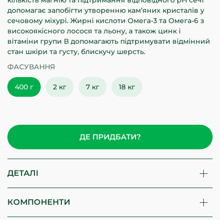
кількість магнію та підтримання відповідного рН сечі
допомагає запобігти утворенню кам’яних кристалів у
сечовому міхурі. Жирні кислоти Омега-3 та Омега-6 з
високоякісного лосося та льону, а також цинк і
вітаміни групи В допомагають підтримувати відмінний
стан шкіри та густу, блискучу шерсть.
ФАСУВАННЯ
400 г
2 кг
7 кг
18 кг
ДЕ ПРИДБАТИ?
ДЕТАЛІ
КОМПОНЕНТИ