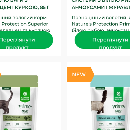
ЛЮ ВАГИ З
СИСТЕМИ З БІЛОЮ РИ
ЕМ І КУРКОЮ, 85 Г
АНЧОУСАМИ І ЖУРА
нний вологий корм
Повноцінний вологий 
 Protection Superior
Nature's Protection Prim
селедцем та курячою
білою рибою, анчоусам
 створений для
журавлиною створений
Переглянути
Переглянути
котів усіх...
дорослих котів із...
продукт
продукт
NEW