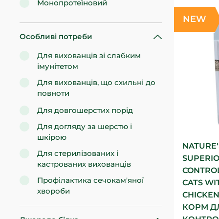
Монопротеїновий
NEW
Особливі потреби
Для вихованців зі слабким
імунітетом
Для вихованців, що схильні до
повноти
Для довгошерстих порід
Для догляду за шерстю і
шкірою
NATURE'
Для стерилізованих і
SUPERIO
кастрованих вихованців
CONTROL
Профілактика сечокам'яної
CATS WI
хвороби
CHICKE
КОРМ Д
Чутливе травлення