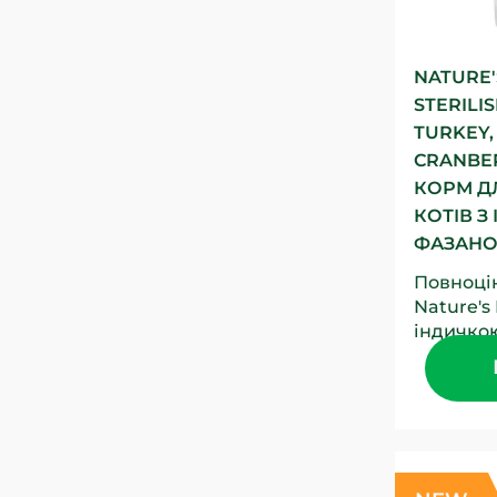
NATURE'
STERILI
TURKEY,
CRANBE
КОРМ Д
КОТІВ З
ФАЗАНО
Повноці
Nature's
індичкою
журавли
дорослих