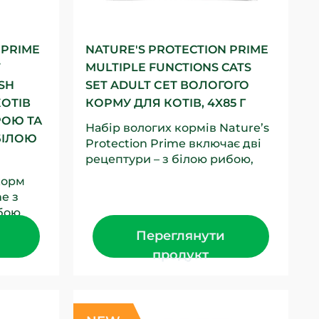
 PRIME
NATURE'S PROTECTION PRIME
T
MULTIPLE FUNCTIONS CATS
SH
SET ADULT СЕТ ВОЛОГОГО
ОТІВ
КОРМУ ДЛЯ КОТІВ, 4X85 Г
РОЮ ТА
Набір вологих кормів Nature’s
БІЛОЮ
Protection Prime включає дві
рецептури – з білою рибою,
анчоусами та журавлиною, а
корм
також з куркою,...
me з
бою
х котів
Переглянути
продукт