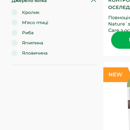
КОНТРО
Джерело білка
ОСЕЛЕДЦ
Кролик
Повноці
М'ясо птиці
Nature`s
Care з о
Риба
грудкою
Ягнятина
дорослих 
Яловичина
NEW