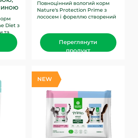
БОЮ,
Повноцінний вологий корм
ВЛИНОЮ
Nature's Protection Prime з
лососем і фореллю створений
корм
для дорослих стерилізованих
e Diet з
котів усіх порід. Це...
и та
 для
Переглянути
продукт
NEW