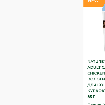
NEW
NATURE'
ADULT C
CHICKEN
ВОЛОГИ
ДЛЯ КО
КУРКОЮ,
85 Г
Повноці