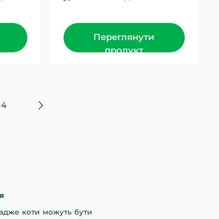
влиною
створений для кошенят усіх
порід. Це джерело щоденної...
Переглянути
продукт
4
я
 адже коти можуть бути