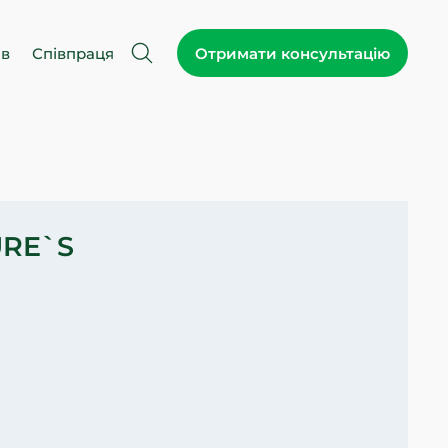
ів
Співпраця
Отримати консультацію
URE`S