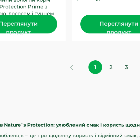
м’ясом фазана та жура
 Protection Prime з
та з лососем і...
ю, лососем і тунцем
й для дорослих котів
Переглянути
Переглянути
. Це...
продукт
продукт
1
2
3
ів
Nature`s Protection
: улюблений смак і користь щодн
юбленців – це про щоденну користь і відмінний смак,