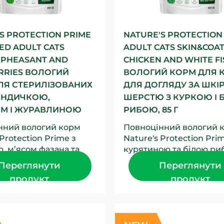
S PROTECTION PRIME
NATURE'S PROTECTION
SED ADULT CATS
ADULT CATS SKIN&COA
 PHEASANT AND
CHICKEN AND WHITE FI
RRIES ВОЛОГИЙ
ВОЛОГИЙ КОРМ ДЛЯ К
ЛЯ СТЕРИЛІЗОВАНИХ
ДЛЯ ДОГЛЯДУ ЗА ШКІ
 ІНДИЧКОЮ,
ШЕРСТЮ З КУРКОЮ І 
М І ЖУРАВЛИНОЮ
РИБОЮ, 85 Г
нний вологий корм
Повноцінний вологий 
 Protection Prime з
Nature's Protection Pri
, м’ясом фазана та
курятиною та білою ри
ною створений для
створений для доросли
Переглянути
Переглянути
 стерилізованих...
усіх порід. Це...
продукт
продукт