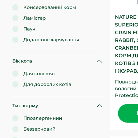
Консервований корм
NATURE'
Ламістер
SUPERIO
Пауч
GRAIN F
Додаткове харчування
RABBIT,
CRANBE
КОРМ Д
Вік кота
КОТІВ 
І ЖУРАВ
Для кошенят
Повноці
Для дорослих котів
вологий
Protectio
кроляти
Тип корму
та жура
для...
Гіпоалергенний
Беззерновий