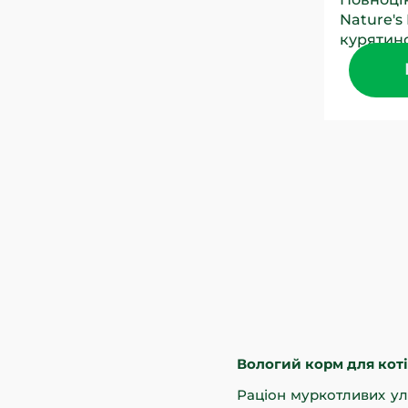
Nature's
курятино
створени
усіх порід
Вологий корм для кот
Раціон муркотливих ул