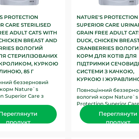
S PROTECTION
NATURE'S PROTECTION
R CARE STERILISED
SUPERIOR CARE URINA
REE ADULT CATS WITH
GRAIN FREE ADULT CAT
 CHICKEN BREAST AND
DUCK, CHICKEN BREAS
RRIES ВОЛОГИЙ
CRANBERRIES ВОЛОГ
ЛЯ СТЕРИЛІЗОВАНИХ
КОРМ ДЛЯ КОТІВ ДЛЯ
З КРОЛИКОМ, КУРКОЮ
ПІДТРИМКИ СЕЧОВИД
ЛИНОЮ, 85 Г
СИСТЕМИ З КАЧКОЮ,
КУРКОЮ І ЖУРАВЛИНО
нний беззерновий
 корм Nature`s
Повноцінний беззерно
n Superior Care з
вологий корм Nature`s
ною, курячою грудкою
Protection Superior Care
влиною створений
м’ясом качки, курячою
Переглянути
Переглянути
грудкою та журавлино
продукт
продукт
створений...