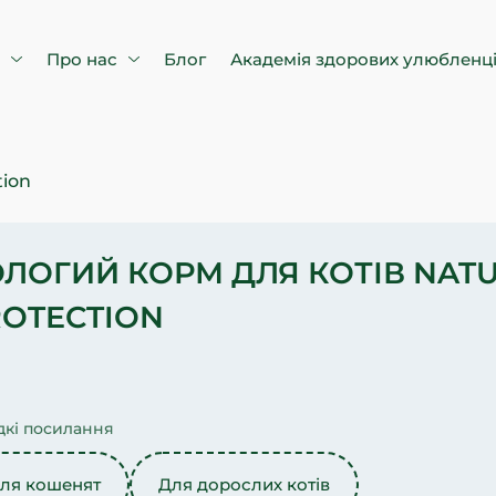
в
Про нас
Блог
Академія здорових улюбленц
tion
ЛОГИЙ КОРМ ДЛЯ КОТІВ NAT
OTECTION
кі посилання
ля кошенят
Для дорослих котів