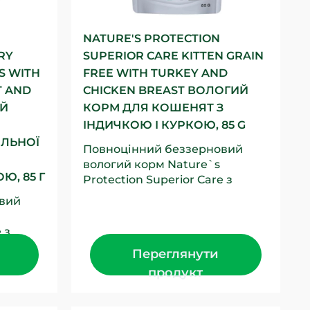
NATURE'S PROTECTION
RY
SUPERIOR CARE KITTEN GRAIN
S WITH
FREE WITH TURKEY AND
T AND
CHICKEN BREAST ВОЛОГИЙ
ИЙ
КОРМ ДЛЯ КОШЕНЯТ З
ІНДИЧКОЮ І КУРКОЮ, 85 G
ІЛЬНОЇ
Повноцінний беззерновий
вологий корм Nature`s
Ю, 85 Г
Protection Superior Care з
індичкою та курячою грудкою
вий
створений для кошенят усіх...
 з
Переглянути
ю
продукт