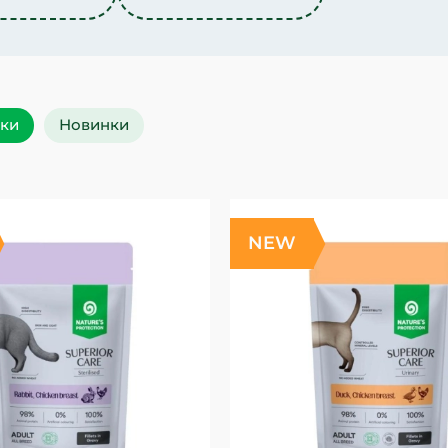
уки
Новинки
NEW