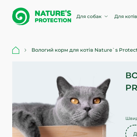
Для собак
Для коті
Вологий корм для котів Nature`s Protec
ВО
PR
Швид
Д