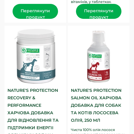
вітамінів, у таблетках.
для зміцнення кісток і...
Містить вітаміни A, D3, E і C, а
Переглянути
Переглянути
також комплекс...
продукт
продукт
NATURE'S PROTECTION
NATURE'S PROTECTION
RECOVERY &
SALMON OIL ХАРЧОВА
PERFORMANCE
ДОБАВКА ДЛЯ СОБАК
ХАРЧОВА ДОБАВКА
ТА КОТІВ ЛОСОСЕВА
ДЛЯ ВІДНОВЛЕННЯ ТА
ОЛІЯ, 250 МЛ
ПІДТРИМКИ ЕНЕРГІІ
Чиста 100% олія лосося