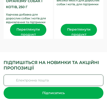
високої якості для дорослих
ОРГАНІЗМУ СОБАК І
собак і котів, для підтримки
КОТІВ, 250 Г
здоров'я шкіри та шерсті.
Збагачена Омега-жирними...
Харчова добавка для
дорослих собак і котів для
відновлення та підтримки
активності містить багато
Переглянути
Переглянути
мінералів: магнію, кальцію
та...
продукт
продукт
ПІДПИШІТЬСЯ НА НОВИНКИ ТА АКЦІЙНІ
ПРОПОЗИЦІЇ
Підписатись