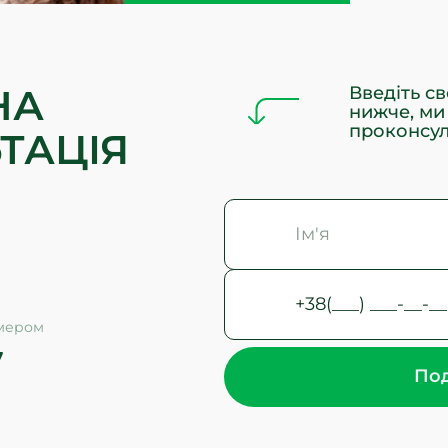
НА
Введіть св
нижче, ми
проконсул
ТАЦІЯ
омером
7
Под