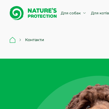
Для собак
Для коті
Контакти