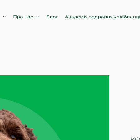
в
Про нас
Блог
Академія здорових улюбленц
КО