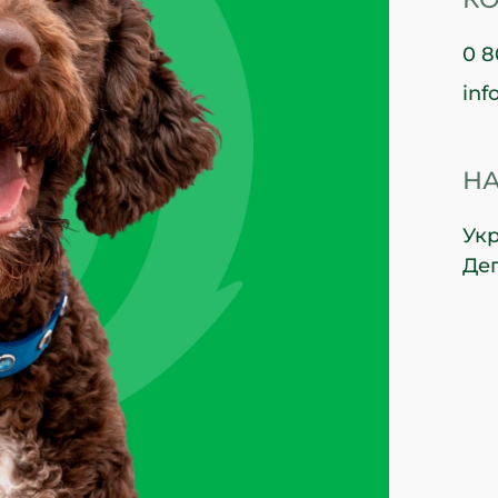
0 8
inf
НА
Укр
Деп