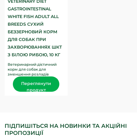
VETERINARY DIET
GASTROINTESTINAL
WHITE FISH ADULT ALL
BREEDS СУХИЙ
БЕЗЗЕРНОВИЙ КОРМ
ДЛЯ СОБАК ПРИ
ЗАХВОРЮВАННЯХ ШКТ
З БІЛОЮ РИБОЮ, 10 КГ
Ветеринарний дієтичний
корм для собак для
зменшення розладів
кишкового всмоктування,
Переглянути
для компенсації порушення
травлення та...
продукт
ПІДПИШІТЬСЯ НА НОВИНКИ ТА АКЦІЙНІ
ПРОПОЗИЦІЇ