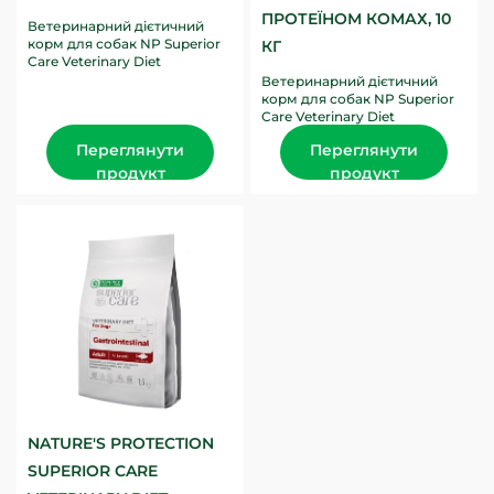
ПРОТЕЇНОМ КОМАХ, 10
Ветеринарний дієтичний
корм для собак NP Superior
КГ
Care Veterinary Diet
Dermatosis Salmon
Ветеринарний дієтичний
розроблений для
корм для собак NP Superior
покращення здоров'я...
Care Veterinary Diet
Hypoallergenic Insect
Переглянути
Переглянути
розроблений для
зменшення симптомів...
продукт
продукт
NATURE'S PROTECTION
SUPERIOR CARE