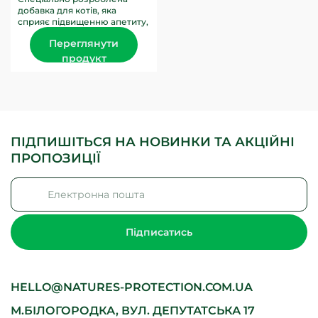
добавка для котів, яка
сприяє підвищенню апетиту,
покращенню травлення та
Переглянути
догляду за шерстю. Вітамін
А, що...
продукт
ПІДПИШІТЬСЯ НА НОВИНКИ ТА АКЦІЙНІ
ПРОПОЗИЦІЇ
Підписатись
HELLO@NATURES-PROTECTION.COM.UA
М.БІЛОГОРОДКА, ВУЛ. ДЕПУТАТСЬКА 17